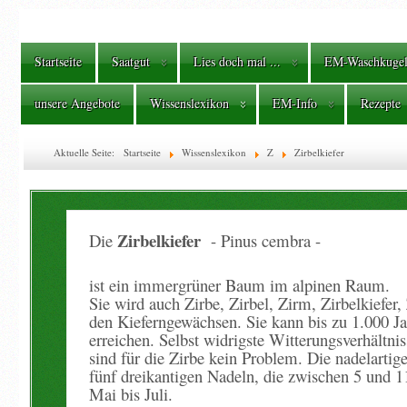
Startseite
Saatgut
Lies doch mal ...
EM-Waschkuge
unsere Angebote
Wissenslexikon
EM-Info
Rezepte
Aktuelle Seite:
Startseite
Wissenslexikon
Z
Zirbelkiefer
Zirbelkiefer
Die
- Pinus cembra -
ist ein immergrüner Baum im alpinen Raum.
Sie wird auch Zirbe, Zirbel, Zirm, Zirbelkiefer
den Kieferngewächsen. Sie kann bis zu 1.000 J
erreichen. Selbst widrigste Witterungsverhält
sind für die Zirbe kein Problem. Die nadelartige
fünf dreikantigen Nadeln, die zwischen 5 und 11
Mai bis Juli.