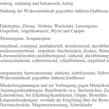
würzig, waldartig und balsamisch, holzig
Stärkung der Widerstandskraft gegenüber äußeren Einflüssen
Eukalyptus, Zitrone, Verbena, Wacholder, Lemongrass,
Grapefruit, Angelikawurzel, Myrte und Cajeput
Monoterpene, Sesquiterpene
entgiftend, reinigend, antibakteriell, desinfizierend, durchblu
insektenvertreibend - (repellent: Stechmücken, Zecken, Mott
Lebensmittelmotten
umluftreinigend, stärkend, durchblutung
schmerzlindernd, schleimlösend, schlaffördernd, entgiftend 
entspannend, harmonisierend, stärkend, stabilisierend, Selbs
Widerstandskraft gegenüber äußeren Einflüssen
Muskelverspannungen und zur Vorbeugung gegen Muskelkat
Atemwegserkrankungen, Repellentöle (u.a. Stechmücken, Zec
Lebenskrisen, bei Erkältungskrankheiten, Grippe, Bronchitis
Lungenerkrankungen, verstärkt die Entgiftung über die Bronc
Nervenschwäche, Magenverstimmung, Schreikinder