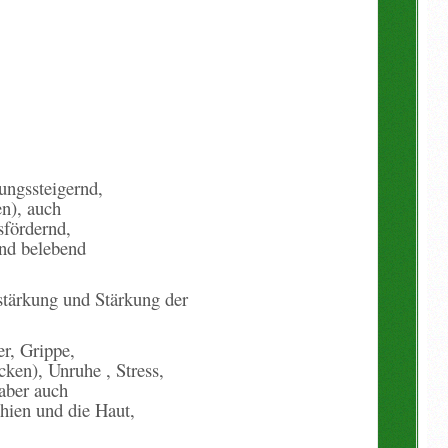
tungssteigernd,
en), auch
sfördernd,
und belebend
tstärkung und Stärkung der
er
, Grippe,
ken), Unruhe , Stress,
 aber auch
hien und die Haut,