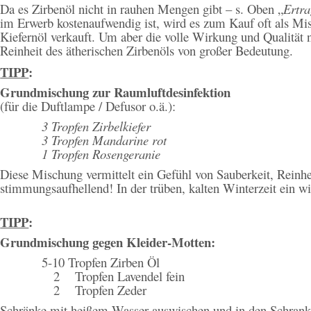
Da es Zirbenöl nicht in rauhen Mengen gibt – s. Oben „
Ertr
im Erwerb kostenaufwendig ist, wird es zum Kauf oft als 
Kiefernöl verkauft. Um aber die volle Wirkung und Qualität n
Reinheit des ätherischen Zirbenöls von großer Bedeutung.
TIPP
:
Grundmischung zur Raumluftdesinfektion
(für die Duftlampe / Defusor o.ä.):
3 Tropfen Zirbelkiefer
3 Tropfen Mandarine rot
1 Tropfen Rosengeranie
Diese Mischung vermittelt ein Gefühl von Sauberkeit, Reinh
stimmungsaufhellend! In der trüben, kalten Winterzeit ein 
TIPP
:
Grundmischung gegen Kleider-Motten:
5-10 Tropfen Zirben Öl
2 Tropfen Lavendel fein
2 Tropfen Zeder
Schränke mit heißem Wasser
auswischen und in den Schrank 