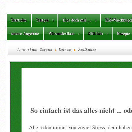
Startseite
Saatgut
Lies doch mal ...
EM-Waschkuge
unsere Angebote
Wissenslexikon
EM-Info
Rezepte
Aktuelle Seite:
Startseite
Über uns
Anja Zeifang
So einfach ist das alles nicht ... 
Alle reden immer von zuviel Stress, dem hohen 