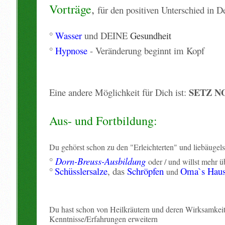
Vorträge
,
für den positiven Unterschied in 
°
Wasser
und DEINE
Gesundheit
°
Hypnose
- Veränderung beginnt im Kopf
SETZ N
Eine andere
M
öglichkeit
für Dich ist:
Aus- und Fortbildung:
Du gehörst schon zu den "Erleichterten" und liebäugels
°
Dorn-Breuss-Ausbildung
oder / und willst mehr ü
°
Schüsslersalze
, das
Schröpfen
Oma
`
s
Haus
und
Du hast schon von Heilkräutern und deren Wirksamkeit
Kenntnisse/Erfahrungen erweitern