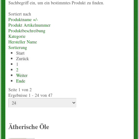
Suchbegriff ein, um ein bestimmtes Produkt zu finden.
Konto
Sortiert nach
Produktname +/-
Warenkorb
Produkt Artikelnummer
Produktbeschreibung
Kategorie
Über uns
Hersteller Name
Sortierung
Start
Neues vom Hof
Zurück
1
unsere Angebote
2
Weiter
Ende
Wissenslexikon
Seite 1 von 2
Ergebnisse 1 - 24 von 47
EM-Info
Rezepte
Ätherische Öle
Kontakt