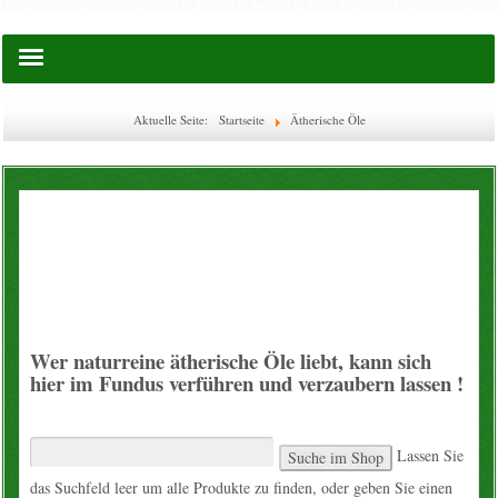
Startseite
Aktuelle Seite:
Startseite
Ätherische Öle
Saatgut
Lies doch mal ...
EM-Waschkugel
Flaschen & Boxen
Wer naturreine ätherische Öle liebt, kann sich
Glas-Flaschen
hier im Fundus verführen und verzaubern lassen !
WECK
Lassen Sie
Ätherische Öle
das Suchfeld leer um alle Produkte zu finden, oder geben Sie einen