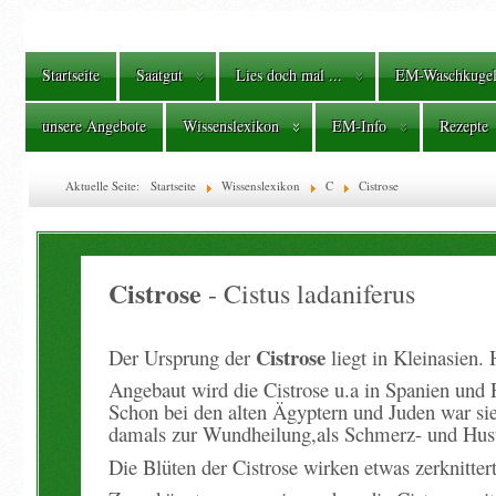
Startseite
Saatgut
Lies doch mal ...
EM-Waschkuge
unsere Angebote
Wissenslexikon
EM-Info
Rezepte
Aktuelle Seite:
Startseite
Wissenslexikon
C
Cistrose
Cistrose
- Cistus ladaniferus
Cistrose
Der Ursprung der
liegt in Kleinasien
Angebaut wird die Cistrose u.a in Spanien und 
Schon bei den alten Ägyptern und Juden war sie
damals zur Wundheilung,als Schmerz- und Hust
Die Blüten der Cistrose wirken etwas zerknittert