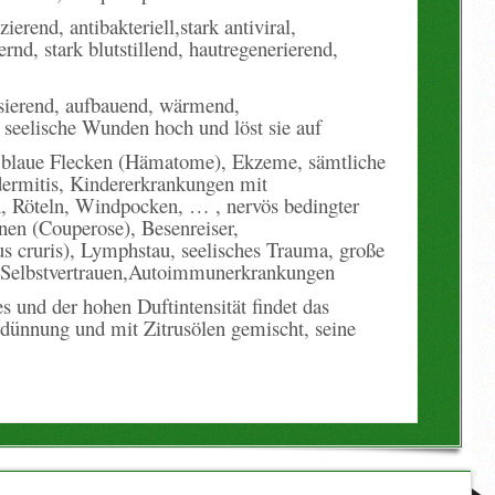
rend, antibakteriell,stark antiviral,
rnd, stark blutstillend, hautregenerierend,
lisierend, aufbauend, wärmend,
e seelische Wunden hoch und löst sie auf
, blaue Flecken (Hämatome), Ekzeme, sämtliche
ermitis, Kindererkrankungen mit
h, Röteln, Windpocken, … , nervös bedingter
nnen (Couperose), Besenreiser,
s cruris), Lymphstau, seelisches Trauma, große
Selbstvertrauen,Autoimmunerkrankungen
 und der hohen Duftintensität findet das
rdünnung und mit Zitrusölen gemischt, seine