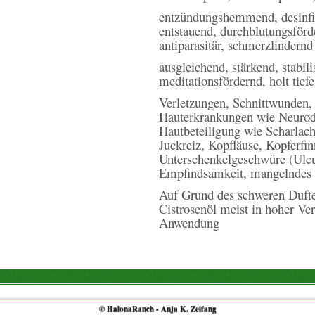
entzündungshemmend, desinfizie
entstauend, durchblutungsförde
antiparasitär, schmerzlindernd
ausgleichend, stärkend, stabi
meditationsfördernd, holt tief
Verletzungen, Schnittwunden
Hauterkrankungen wie Neurod
Hautbeteiligung wie Scharlac
Juckreiz, Kopfläuse, Kopferfi
Unterschenkelgeschwüre (Ulcu
Empfindsamkeit, mangelndes 
Auf Grund des schweren Duftes
Cistrosenöl meist in hoher Ve
Anwendung
© HalonaRanch - Anja K. Zeifang