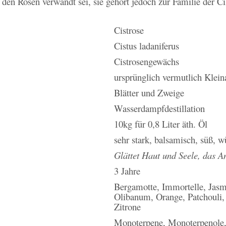
den Rosen verwandt sei, sie gehört jedoch zur Familie der C
Cistrose
Cistus ladaniferus
Cistrosengewächs
ursprünglich vermutlich Klein
Blätter und Zweige
Wasserdampfdestillation
10kg für 0,8 Liter äth. Öl
sehr stark, balsamisch, süß, wü
Glättet Haut und Seele, das A
3 Jahre
Bergamotte, Immortelle, Jasm
Olibanum, Orange, Patchouli,
Zitrone
Monoterpene, Monoterpenole, 