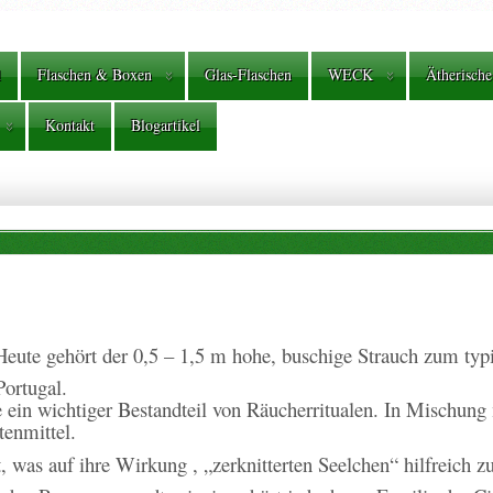
l
Flaschen & Boxen
Glas-Flaschen
WECK
Ätherische
Kontakt
Blogartikel
. Heute gehört der 0,5 – 1,5 m hohe, buschige Strauch zum ty
Portugal.
 ein wichtiger Bestandteil von Räucherritualen. In Mischung 
enmittel.
, was auf ihre Wirkung , „zerknitterten Seelchen“ hilfreich zu