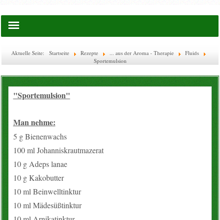
Startseite
Aktuelle Seite:
Startseite
Rezepte
... aus der Aroma - Therapie
Fluids
Sportemulsion
Saatgut
Lies doch mal ...
"Sportemulsion"
EM-Waschkugel
Man nehme:
5 g Bienenwachs
Flaschen & Boxen
100 ml Johanniskrautmazerat
10 g Adeps lanae
Glas-Flaschen
10 g Kakobutter
WECK
10 ml Beinwelltinktur
10 ml Mädesüßtinktur
Ätherische Öle
10 ml Arnikatinktur