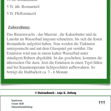
5 Tr. äth. Rosmarinöl
Konto
5 Tr. Pfefferminzöl
Warenkorb
Zubereitung:
Über uns
Das Bienenwachs , das Mazerat , die Kakaobutter und da
Lanolin im Wasserbad langsam schmelzen, bis sich die festen
Bestandteile aufgelöst haben. Nun werden die Tinkturen
Neues vom Hof
untergemischt und mit dem Glasspatel gut verrührt. Die
Emulsion wird nun in einem kalten Wasserbad unter
unsere Angebote
ständigem Rühren abgekühlt. Ist das geschehen, kommen die
ätherischen Öle dazu. Jetzt die Emulsion in einen Tigel füllen
und bei Raumtemperatur lichtgeschützt aufbewahren. So
Wissenslexikon
beträgt die Haltbarkeit ca. 3 - 6 Monate
EM-Info
Rezepte
© HalonaRanch - Anja K. Zeifang
Impressum
↑↑↑
Kontakt
Unsere AGB
Datenschutzerklärung