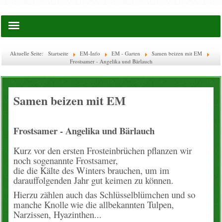
Startseite
Aktuelle Seite:
Startseite
EM-Info
EM - Garten
Samen beizen mit EM
Frostsamer - Angelika und Bärlauch
Saatgut
Lies doch mal ...
Samen beizen mit EM
EM-Waschkugel
Frostsamer - Angelika und Bärlauch
Flaschen & Boxen
Kurz vor den ersten Frosteinbrüchen pflanzen wir
noch sogenannte Frostsamer,
Glas-Flaschen
die die Kälte des Winters brauchen, um im
darauffolgenden Jahr gut keimen zu können.
WECK
Hierzu zählen auch das Schlüsselblümchen und so
manche Knolle
wie die allbekannten Tulpen,
Narzissen, Hyazinthen...
Ätherische Öle