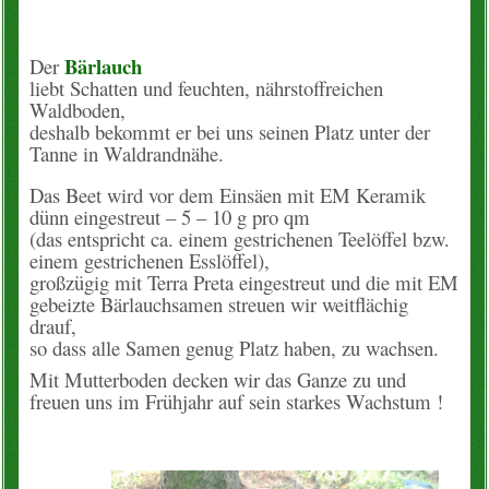
Konto
Bärlauch
Der
liebt Schatten und feuchten, nährstoffreichen
Warenkorb
Waldboden,
deshalb bekommt er bei uns seinen Platz unter der
Über uns
Tanne in Waldrandnähe.
Das Beet wird vor dem Einsäen mit EM Keramik
Neues vom Hof
dünn eingestreut – 5 – 10 g pro qm
(das entspricht ca. einem gestrichenen Teelöffel bzw.
unsere Angebote
einem gestrichenen Esslöffel),
großzügig mit Terra Preta eingestreut und die mit EM
Wissenslexikon
gebeizte Bärlauchsamen streuen wir weitflächig
drauf,
so dass alle Samen genug Platz haben, zu wachsen.
EM-Info
Mit Mutterboden decken wir das Ganze zu und
freuen uns im Frühjahr auf sein starkes Wachstum !
Rezepte
Kontakt