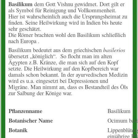
Basilikum
dem Gott Vishnu gewidmet. Dort gilt er
als Symbol für Reinigung und Vollkommenheit.
Konto
Hier ist wahrscheinlich auch die Ursprungsheimat zu
finden. Seine Heilwirkung wird in Indien bis heute
Warenkorb
sehr geschätzt.
Die Römer brachten wohl den Basilikum schließlich
Über uns
nach Europa .
Basilikum bedeutet aus dem griechischen
basilerios
Neues vom Hof
übersetzt „königlich“. So flocht man im alten
Ägypten z.B. Kränze, die man sich auf den Kopf
setzte. Die Heilwirkung auf den Kopfbereich war
unsere Angebote
damals schon bekannt. In der ayurvedischen Medizin
wird es u.a. eingesetzt bei Depressionen und
Wissenslexikon
Migräne. Man nimmt an, dass es Bestandteil des Öls
zur Salbung der Könige war.
EM-Info
Pflanzenname
Basilikum
Rezepte
Botanischer Name
Ocimum basi
Kontakt
Botanik
Lippenblüteng
einjährige Pf