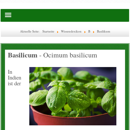
Startseite
Aktuelle Seite:
Startseite
Wissenslexikon
B
Basilikum
Saatgut
Basilicum
- Ocimum basilicum
Lies doch mal ...
EM-Waschkugel
In
Indien
ist der
Flaschen & Boxen
Glas-Flaschen
WECK
Ätherische Öle