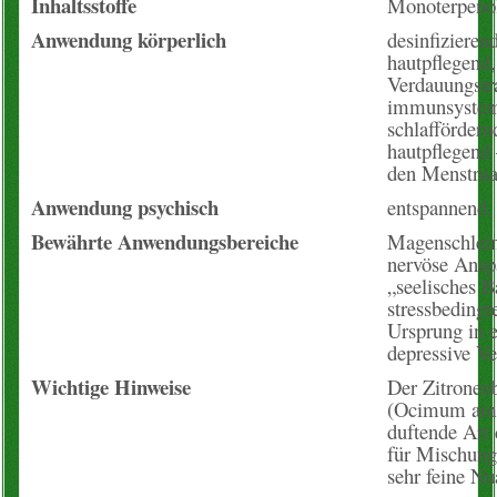
Inhaltsstoffe
Monoterpenol
Anwendung körperlich
desinfizierend
hautpflegend
Verdauungstr
immunsystem
schlaffördern
hautpflegend 
den Menstruat
Anwendung psychisch
entspannend,
Bewährte Anwendungsbereiche
Magenschleim
nervöse Ansp
„seelisches 
stressbeding
Ursprung in e
depressive V
Wichtige Hinweise
Der Zitronen
(Ocimum amer
duftende Art 
für Mischung
sehr feine N