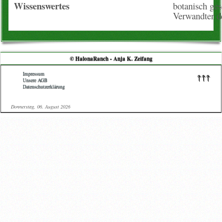
Wissenswertes
botanisch ges
Verwandter d
© HalonaRanch - Anja K. Zeifang
Impressum
↑↑↑
Unsere AGB
Datenschutzerklärung
Donnerstag, 06. August 2026