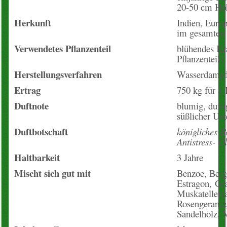
20-50 cm Hö
Blogartikel
Herkunft
Indien, Euro
im gesamten
Verwendetes Pflanzenteil
blühendes Kra
Pflanzenteil)
Herstellungsverfahren
Wasserdampfd
Ertrag
750 kg für 1 
Duftnote
blumig, dufti
süßlicher Unt
Duftbotschaft
königliches B
Antistress- Öl
Haltbarkeit
3 Jahre
Mischt sich gut mit
Benzoe, Berga
Estragon, Gra
Muskatellersa
Rosengeranie
Sandelholz, V