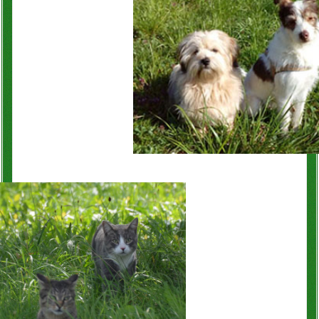
Konto
Warenkorb
Über uns
Neues vom Hof
unsere Angebote
Wissenslexikon
EM-Info
Rezepte
Kontakt